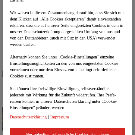
zustehen.
ROHRVORTRIEB
Übersicht
Wir weisen in diesem Zusammenhang darauf hin, dass Sie sich mit
Verfahrensbeschreibung (Technik)
dem Klicken auf „Alle Cookies akzeptieren“ damit ein­ver­standen
Baustellenberichte
erklären, dass die auf unserer Seite eingesetzten Cookies in dem in
BERSTLINING
unserer Datenschutzerklärung dargestellten Umfang von uns und
RAMMTECHNIK
IMLOCHHAMMERTECHNIK
von den Drittanbietern (auch mit Sitz in den USA) verwendet
GEONEX
werden dürfen.
Übersicht
Verfahrensbeschreibung
Alternativ können Sie unter „Cookie-Einstellungen“ einzelne
Baustellenbericht
Einstellungsmöglichkeiten zu den von uns eingesetzten Cookies
vornehmen oder nur dem Einsatz von unbedingt erforderlichen
Cookies zustimmen.
Baustellenberichte
Sie können Ihre freiwillige Einwilligung selbstverständlich
jederzeit mit Wirkung für die Zukunft widerrufen. Ihre Prä­fe­
renzen können in unserer Datenschutzerklärung unter „Cookie-
undefined
Einstellungen“ geändert werden.
Datenschutzerklärung
|
Impressum
Vortriebsarbeiten DN 1600 Stahlbeton - BV ÖBB Sanierung
Nur unbedingt erforderliche Cookies akzeptieren