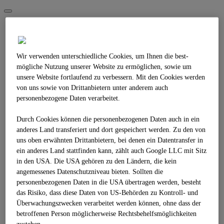
Toggle
navigation
RBS GMBH
Unternehmen
Business Compliance
Wir verwenden unterschiedliche Cookies, um Ihnen die best­
Standorte
mögliche Nutzung unserer Website zu ermöglichen, sowie um
Ansprechpersonen
unsere Website fortlaufend zu verbessern. Mit den Cookies werden
SPÜLBOHRTECHNIK
von uns sowie von Drittanbietern unter anderem auch
Übersicht
Schematische Darstellung
personenbezogene Daten verarbeitet.
Dokumentation Spülbohrtechnik (RBS-Pipelife)
Gerätetechnik
Durch Cookies können die personenbezogenen Daten auch in ein
Baustellenberichte
anderes Land transferiert und dort gespeichert werden. Zu den von
PE-Schweißen
uns oben erwähnten Drittanbietern, bei denen ein Datentransfer in
Heizwendelschweißen
ein anderes Land stattfinden kann, zählt auch Google LLC mit Sitz
Heizelement-Muffenschweissung
Heizelement-Stumpfschweissung
in den USA. Die USA gehören zu den Ländern, die kein
PRESSBOHRTECHNIK
angemessenes Datenschutzniveau bieten. Sollten die
Übersicht
personenbezogenen Daten in die USA übertragen werden, besteht
Verfahrensbeschreibung (Technik)
das Risiko, dass diese Daten von US-Behörden zu Kontroll- und
Schneckenbohrung
Überwachungszwecken verarbeitet werden können, ohne dass der
Pressgrube
betroffenen Person möglicherweise Rechtsbehelfsmöglichkeiten
Gerätetechnik
Baustellenberichte